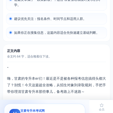
学。
建议优先关注：报名条件、时间节点和适用人群。
如果你正在搜集信息，这篇内容适合先快速建立基础判断。
正文内容
全文约 64 字，适合顺着往下读。
"
嗨，甘肃的专升本er们！最近是不是被各种报考信息搞得头都大
了？别慌！今天这篇超全攻略，从招生对象到录取规则，手把手
带你理清甘肃专升本那些事儿，备考路上不迷路～
一、哪些人能报考？3类考生请注意！
首页
题库
导员
网课
会员
甘肃专升本考试网
首先得搞清楚自己有没有报考资格哦！甘肃省专升本主要面向3