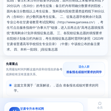
批I段：备注栏未注明分数要求的院校，面向控制线上未被录取和线下
20分以内（含20分）的考生征集；备注栏内有明确分数要求的院校，
面向备注分数线以上考生征集 。预科面向院校普通类提档线下80分以
内（含80分）的少数民族考生征集。 二、征集志愿学校剩余计划及
专业公布在甘肃省教育考试院网站（http://www.ganseea.cn/），考
生可点击服务指南中“办事大厅”链接，进入后再点击“高考志愿填报系
统”查阅剩余计划并填报征集志愿。 三、各院校征集志愿的填报要求
在院校计划备注栏内标注，考生填报征集志愿时需同时参照《2023年
甘肃省普通高等学校招生专业目录》（中册）中该校公布的备注要
求。 四、本科一批I段、J段征集志愿
先看重点
适合人群
先用最短时间判断这篇内容和你现在的备考
准备报名或核对要求的同学
或择校有没有直接关系。
这篇文章属于「政策解读」，适合 准备报名或核对要求的同
学。
建议优先关注：报名条件、时间节点和适用人群。
首页
题库
导员
网课
会员
甘肃专升本考试网