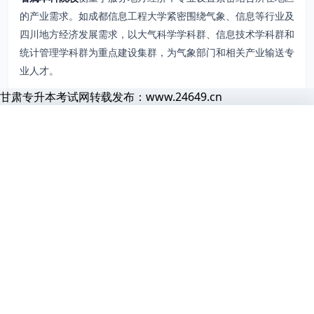
的产业需求。如成都信息工程大学紧密围绕气象、信息等行业及
四川地方经济发展需求，以大气科学学科群、信息技术学科群和
统计管理学科群为重点建设集群，为气象部门和相关产业输送专
业人才。
甘肃专升本考试网转载发布：www.24649.cn
高职（专科）院校
主要面向生产、建设、管理和服务一线培养实
践操作能力强的应用型、技能型人才，注重职业技能培养。
下一步看什么
首页
题库
导员
网课
会员
甘肃专升本考试网
看完这篇之后，建议顺着相关大类、院校或备考入口继续往下走。
甘
在就业市场上，不同岗位人才的需求情况和高校的办学层次有相
正在为你准备页面
关性。据猎聘2024年发布的《2024高校毕业生就业数据报告》
继续备考
显示，2024年Q1新发校招职位中，硕士人才需求占比从三年前
题库练习
的9.1%增加到14.8%，博士人才需求占比从0.6%增加到1.8%，
资料、题库和报考信息正在加载，请稍候片刻
看完内容后直接去题库练题，阅读和做题能更快闭环。
且这些高学历人才需求主要集中在办学层次较高的院校。以
原“985工程”院校为例，其毕业生在应聘高端技术研发岗位、管
进阶学习
理岗位时更具竞争力。而高职（专科）院校的毕业生凭借熟练的
统考 VIP
职业技能，在就业市场也有独特优势。
如果想系统学习，可以继续看课程和会员内容。
行业背景：
就业与学校特色紧密相关