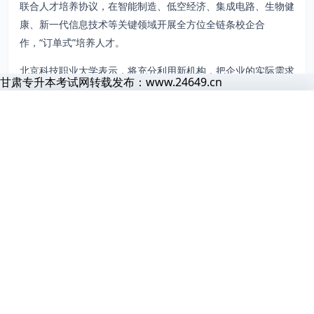
联合人才培养协议，在智能制造、低空经济、集成电路、生物健
康、新一代信息技术等关键领域开展全方位全链条校企合
作，“订单式”培养人才。
北京科技职业大学表示，将充分利用新机构，把企业的实际需求
甘肃专升本考试网转载发布：www.24649.cn
融入本科教学与科学研究全过程，校企共建教学资源和精品课
下一步看什么
程，让学生全流程参与科研项目、成果转移转化、工程应用实践
首页
题库
导员
网课
会员
甘肃专升本考试网
等，不断提升学生的科研素养、技术技能、创新能力和工匠精
看完这篇之后，建议顺着相关大类、院校或备考入口继续往下走。
甘
正在为你准备页面
神。
继续备考
题库练习
资料、题库和报考信息正在加载，请稍候片刻
看完内容后直接去题库练题，阅读和做题能更快闭环。
进阶学习
统考 VIP
如果想系统学习，可以继续看课程和会员内容。
相关阅读
2篇