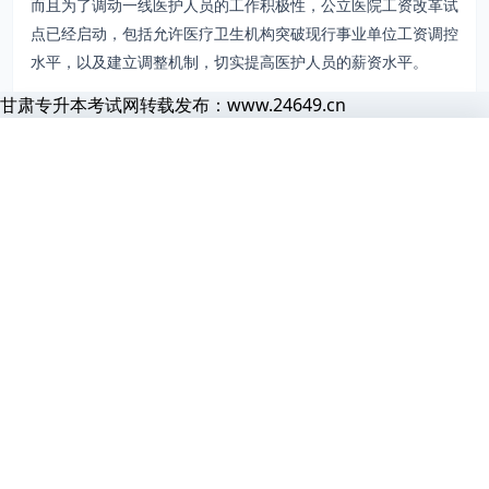
而且为了调动一线医护人员的工作积极性，公立医院工资改革试
点已经启动，包括允许医疗卫生机构突破现行事业单位工资调控
水平，以及建立调整机制，切实提高医护人员的薪资水平。
甘肃专升本考试网转载发布：www.24649.cn
03.
高校教师
下一步看什么
随着事业单位改革，高校教师编制已被取消，变成了聘用合同
首页
题库
导员
网课
会员
甘肃专升本考试网
看完这篇之后，建议顺着相关大类、院校或备考入口继续往下走。
甘
制，但这反而意味着更多的可能和福利，
比如时间充裕下兼职做
正在为你准备页面
副业等
。
继续备考
题库练习
04.
国家烟草
资料、题库和报考信息正在加载，请稍候片刻
看完内容后直接去题库练题，阅读和做题能更快闭环。
网络上曾流传这样一句话：找工作的尽头是考公，考公的尽头是
国企，国企的尽头是中国烟草。
进阶学习
统考 VIP
烟草公司的营收总额超乎常人的想象。据统计2023年烟草行业
实现工商税利总额15217亿元，同比增长5.6%，实现财政总额
如果想系统学习，可以继续看课程和会员内容。
15028亿元，同比增长4.3%，实现税利总额和财政总额创历史
新高。
相关阅读
2篇
保留单列推荐，不打断阅读节奏，继续按主题往下看。