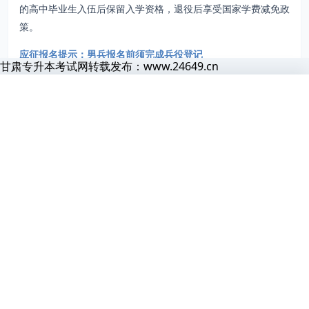
的高中毕业生入伍后保留入学资格，退役后享受国家学费减免政
策。
应征报名提示：男兵报名前须完成兵役登记
甘肃专升本考试网转载发布：www.24649.cn
当年12月31日前年满18岁的男性公民，应当按照法律规定履行
下一步看什么
兵役登记义务。已经进行过兵役登记，有参军意向的可直接参加
首页
题库
导员
网课
会员
甘肃专升本考试网
看完这篇之后，建议顺着相关大类、院校或备考入口继续往下走。
甘
正在为你准备页面
网上应征报名。
继续备考
初次兵役登记时间：
1月1日至9月30日
题库练习
资料、题库和报考信息正在加载，请稍候片刻
全国征兵（男兵）2025年应征报名时间
看完内容后直接去题库练题，阅读和做题能更快闭环。
上半年应征报名：2024年12月1日至2025年2月10日24时
进阶学习
下半年应征报名：2024年12月1日至2025年8月10日24时
统考 VIP
如果想系统学习，可以继续看课程和会员内容。
相关阅读
2篇
报名方式：
保留单列推荐，不打断阅读节奏，继续按主题往下看。