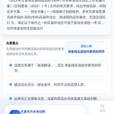
《2023 年甘肃省普通高校高职 (专科 ) 升本科免试生招生工作实施方
案》(甘招委发〔2023〕1 号 ) 文件的有关要求，结合学校实际，特制
定本方案。 一、招生对象 ( 一 ) 按国家计划招收的、具有甘肃省普通
高校学籍的 高职(专科)应届毕业生，就读期间品学兼优、无违法违纪
行 为，满足以下条件之一的应届毕业生可免于参加全省统一考 试，
仅申请参加招生院校自行
先看重点
适合人群
先用最短时间判断这篇内容和你现在的备考
准备报名或核对要求的同学
或择校有没有直接关系。
这篇文章属于「政策解读」，适合 准备报名或核对要求的同
学。
建议优先关注：报名条件、时间节点和适用人群。
如果你正在搜集信息，这篇内容适合先快速建立基础判断。
首页
题库
导员
网课
会员
甘肃专升本考试网