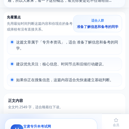
难，所以大家来，看一下这些概念，看完你要是记不住请给自...
先看重点
适合人群
先用最短时间判断这篇内容和你现在的备考
准备了解信息和备考的同学
或择校有没有直接关系。
这篇文章属于「专升本资讯」，适合 准备了解信息和备考的同
学。
建议优先关注：核心信息、时间节点和后续行动建议。
如果你正在搜集信息，这篇内容适合先快速建立基础判断。
正文内容
全文约 2549 字，适合顺着往下读。
1：计算机数据库有什么好讲的，就这点公式，反复就讲这点东
首页
题库
导员
网课
会员
甘肃专升本考试网