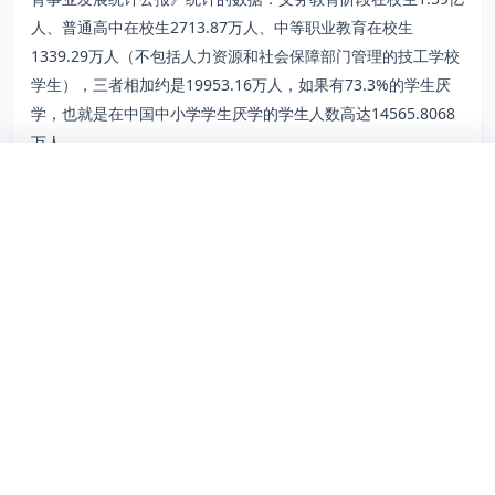
人、普通高中在校生2713.87万人、中等职业教育在校生
1339.29万人（不包括人力资源和社会保障部门管理的技工学校
学生），三者相加约是19953.16万人，如果有73.3%的学生厌
学，也就是在中国中小学学生厌学的学生人数高达14565.8068
万人。
下一步看什么
据国家统计局统计：到2021年7月截止，全世界已被承认的国家
首页
题库
导员
网课
会员
甘肃专升本考试网
看完这篇之后，建议顺着相关大类、院校或备考入口继续往下走。
甘
正在为你准备页面
有197个，人口超过1亿的国家有12个。意即中国中小学学生厌
学的学生人数如果成立一个国家，可以排到人口超过1亿国家的
继续备考
前十。
题库练习
资料、题库和报考信息正在加载，请稍候片刻
看完内容后直接去题库练题，阅读和做题能更快闭环。
中小学这么庞大的厌学群体，说明我们学校的教法、学法出了大
问题。
进阶学习
所以我们有理由怀疑这个数据的真实性，而且我国中小学生厌学
统考 VIP
率攀升至73.3%的数据是如何统计和测算的，文中语焉不详，在
如果想系统学习，可以继续看课程和会员内容。
互联网上亦没找到统计数据的出处。
相关阅读
2篇
二是假设我国有73.3%中小学生厌学的数据真实，哪我们需深思