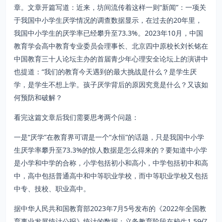
章。文章开篇写道：近来，坊间流传着这样一则“新闻”：一项关
于我国中小学生厌学情况的调查数据显示，在过去的20年里，
我国中小学生的厌学率已经攀升至73.3%。2023年10月，中国
教育学会高中教育专业委员会理事长、北京四中原校长刘长铭在
中国教育三十人论坛主办的首届青少年心理安全论坛上的演讲中
也提道：“我们的教育今天遇到的最大挑战是什么？是学生厌
学，是学生不想上学。孩子厌学背后的原因究竟是什么？又该如
何预防和破解？
看完这篇文章后我们需要思考两个问题：
一是“厌学”在教育界可谓是一个“永恒”的话题，只是我国中小学
生厌学率攀升至73.3%的惊人数据是怎么得来的？要知道中小学
是小学和中学的合称，小学包括初小和高小，中学包括初中和高
中，高中包括普通高中和中等职业学校，而中等职业学校又包括
中专、技校、职业高中。
据中华人民共和国教育部2023年7月5号发布的《2022年全国教
育事业发展统计公报》统计的数据：义务教育阶段在校生1.59亿