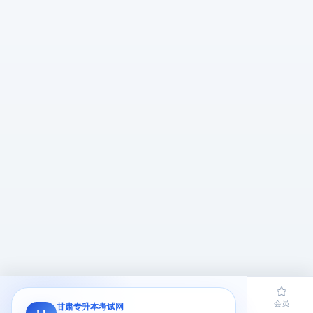
首页
题库
导员
网课
会员
甘肃专升本考试网