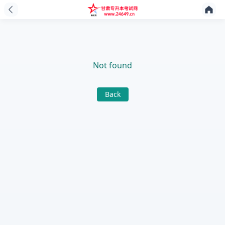
Not found
Back