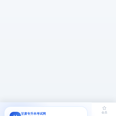
首页
题库
导员
网课
会员
甘肃专升本考试网