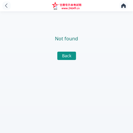
Not found
Back