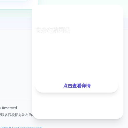
高分在线网课
专业老师在线指导，随时随地学习
关注我们
已有
1,248
名同学报名
微信公众号
最近测试分数提升
35分
，提升率
28%
点击查看详情
 Reserved
息以各院校招办发布为准