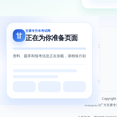
甘肃专升本考试网
甘
正在为你准备页面
关于我们
友情链接
关于我们
甘肃省教育考试院
用户协议
甘肃省教育厅
资料、题库和报考信息正在加载，请稍候片刻
隐私政策
北辰留学教育
甘肃专升本网
甘肃专升本考试网
Copyrigh
本站旨在为广大甘肃专