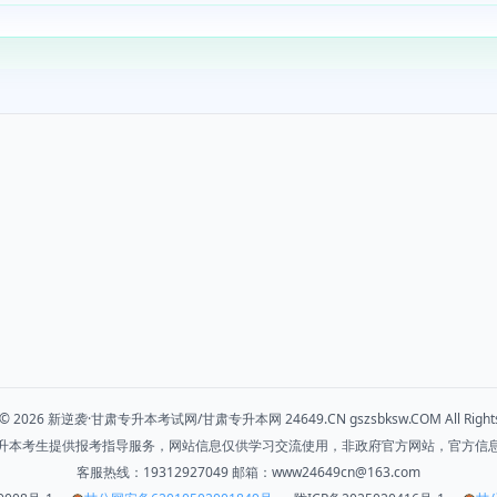
t © 2026 新逆袭·甘肃专升本考试网/甘肃专升本网 24649.CN gszsbksw.COM All Rights
升本考生提供报考指导服务，网站信息仅供学习交流使用，非政府官方网站，官方信
客服热线：19312927049 邮箱：www24649cn@163.com