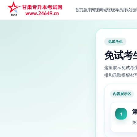
首页
题库
网课
商城
张晓导员
择校指
免试考生
免试考
这里展示免试考
排和录取提醒都
内容展示区
1
免